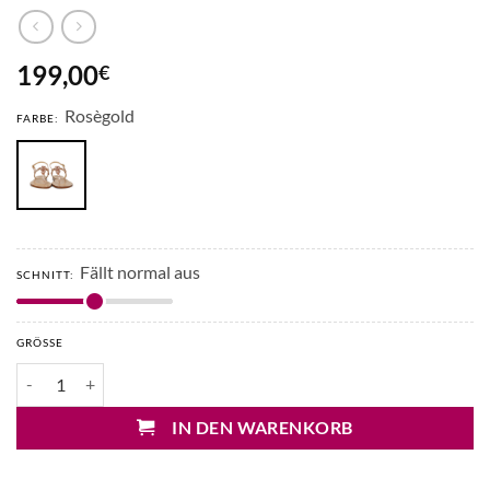
199,00
€
Rosègold
FARBE:
Fällt normal aus
SCHNITT:
GRÖSSE
Impronta Amalfi Minori Zehentrenner Sandalen Menge
IN DEN WARENKORB