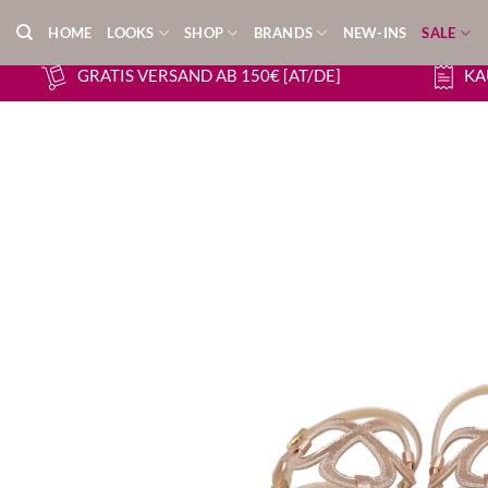
Zum
HOME
LOOKS
SHOP
BRANDS
NEW-INS
SALE
Inhalt
springen
GRATIS VERSAND AB 150€ [AT/DE]
KA