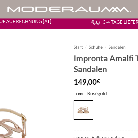
UF AUF RECHNUNG [AT]
3-4 TAGE LIEF
Start
/
Schuhe
/
Sandalen
Impronta Amalfi 
Sandalen
149,00
€
Rosègold
FARBE:
Fällt normal aus