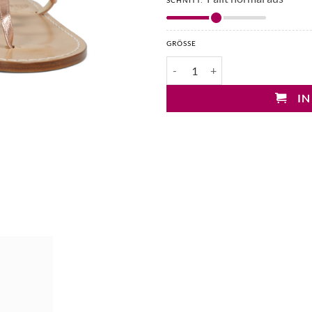
SCHNITT:
GRÖSSE
Impronta Amalfi Trifoglio Zehen
IN