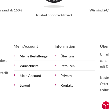
rsand ab 150 €
Wir sind 24/
Trusted Shop zertifiziert
Mein Account
Information
Über
Um ei
Meine Bestellungen
Über uns
 dort
garan
Wunschliste
Retouren
mit D
stellt
Mein Account
Privacy
Koste
Öster
Logout
Kontakt
reduz
zur Online-Widerrufserklärung.