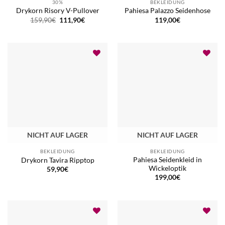
30%
BEKLEIDUNG
Drykorn Risory V-Pullover
Pahiesa Palazzo Seidenhose
Ursprünglicher
Aktueller
159,90
€
111,90
€
119,00
€
Preis
Preis
war:
ist:
159,90€
111,90€.
NICHT AUF LAGER
NICHT AUF LAGER
BEKLEIDUNG
BEKLEIDUNG
Pahiesa Seidenkleid in
Drykorn Tavira Ripptop
Wickeloptik
59,90
€
199,00
€