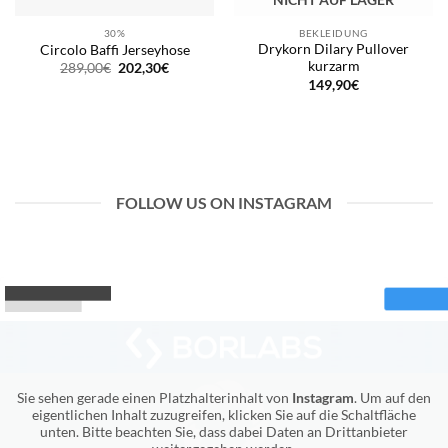
30%
BEKLEIDUNG
Drykorn Dilary Pullover
Circolo Baffi Jerseyhose
kurzarm
Ursprünglicher
Aktueller
289,00
€
202,30
€
Preis
Preis
149,90
€
war:
ist:
289,00€
202,30€.
FOLLOW US ON INSTAGRAM
Sie sehen gerade einen Platzhalterinhalt von
Instagram
. Um auf den
eigentlichen Inhalt zuzugreifen, klicken Sie auf die Schaltfläche
unten. Bitte beachten Sie, dass dabei Daten an Drittanbieter