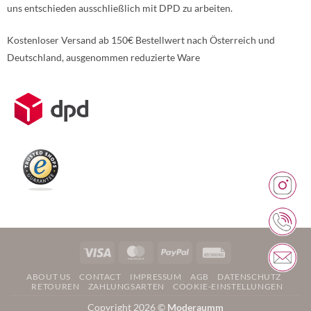
uns entschieden ausschließlich mit DPD zu arbeiten.
Kostenloser Versand ab 150€ Bestellwert nach Österreich und
Deutschland, ausgenommen reduzierte Ware
Weitere Informationen über den gesperrten Inhalt.
Visa
MasterCard
PayPal
Rechung
ABOUT US
CONTACT
IMPRESSUM
AGB
DATENSCHUTZ
RETOUREN
ZAHLUNGSARTEN
COOKIE-EINSTELLUNGEN
Copyright 2026 ©
Moderaumm