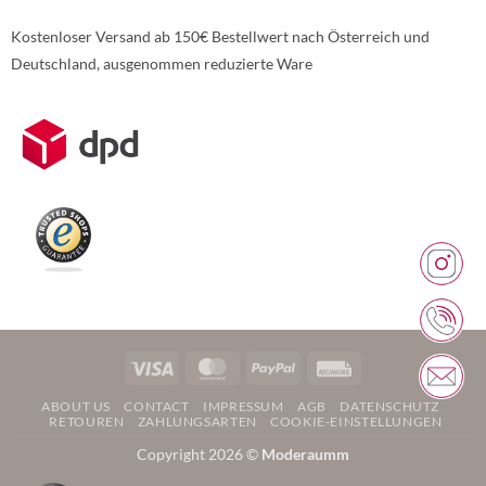
Kostenloser Versand ab 150€ Bestellwert nach Österreich und
Deutschland, ausgenommen reduzierte Ware
Weitere Informationen über den gesperrten Inhalt.
Visa
MasterCard
PayPal
Rechung
ABOUT US
CONTACT
IMPRESSUM
AGB
DATENSCHUTZ
RETOUREN
ZAHLUNGSARTEN
COOKIE-EINSTELLUNGEN
Copyright 2026 ©
Moderaumm