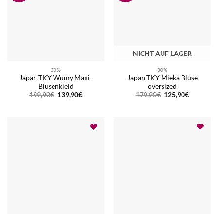
NICHT AUF LAGER
30%
30%
Japan TKY Wumy Maxi-
Japan TKY Mieka Bluse
Blusenkleid
oversized
Ursprünglicher
Aktueller
Ursprünglicher
Aktueller
199,90
€
139,90
€
179,90
€
125,90
€
Preis
Preis
Preis
Preis
war:
ist:
war:
ist:
199,90€
139,90€.
179,90€
125,90€.