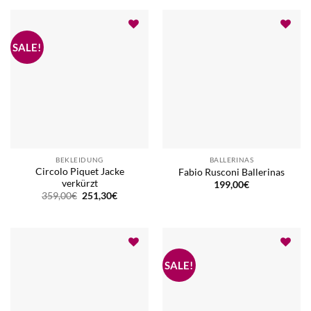
BEKLEIDUNG
BALLERINAS
Circolo Piquet Jacke
Fabio Rusconi Ballerinas
verkürzt
199,00
€
Ursprünglicher
Aktueller
359,00
€
251,30
€
Preis
Preis
war:
ist:
359,00€
251,30€.