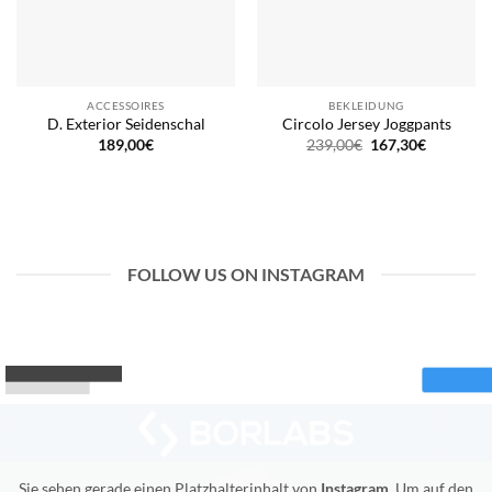
ACCESSOIRES
BEKLEIDUNG
D. Exterior Seidenschal
Circolo Jersey Joggpants
Ursprünglicher
Aktueller
189,00
€
239,00
€
167,30
€
Preis
Preis
war:
ist:
239,00€
167,30€.
FOLLOW US ON INSTAGRAM
Sie sehen gerade einen Platzhalterinhalt von
Instagram
. Um auf den