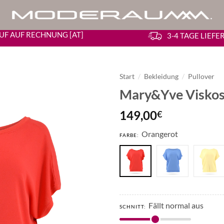
UF AUF RECHNUNG [AT]
3-4 TAGE LIEF
Start
/
Bekleidung
/
Pullover
Mary&Yve Viskos
149,00
€
Orangerot
FARBE:
Fällt normal aus
SCHNITT: