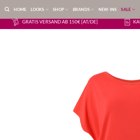
Zum
HOME
LOOKS
SHOP
BRANDS
NEW-INS
SALE
Inhalt
springen
GRATIS VERSAND AB 150€ [AT/DE]
KA