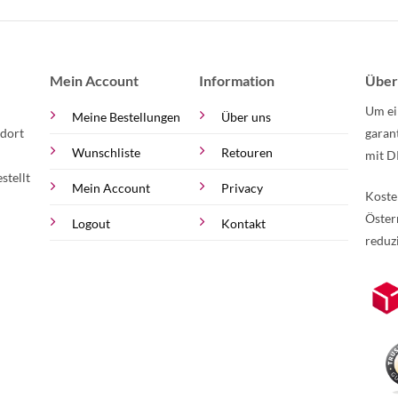
Mein Account
Information
Über
Um ei
Meine Bestellungen
Über uns
 dort
garan
Wunschliste
Retouren
mit D
stellt
Mein Account
Privacy
Koste
Öster
Logout
Kontakt
reduz
zur Online-Widerrufserklärung.
Weite