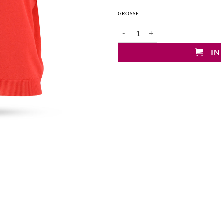
GRÖSSE
Mary&Yve Viskose Wendepullov
IN