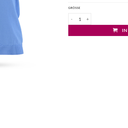
GRÖSSE
Mary&Yve Viskose Wendepullov
IN