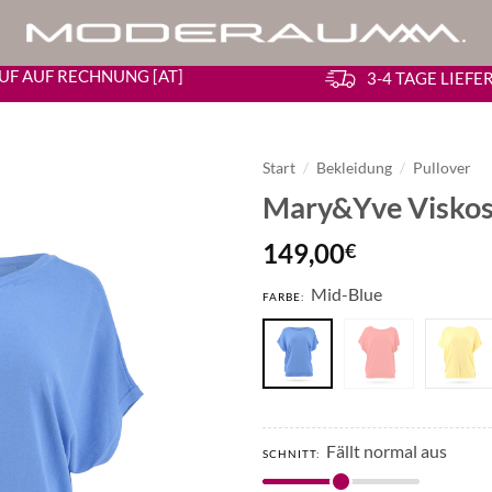
UF AUF RECHNUNG [AT]
3-4 TAGE LIEF
Start
/
Bekleidung
/
Pullover
Mary&Yve Viskos
149,00
€
Mid-Blue
FARBE:
Fällt normal aus
SCHNITT: