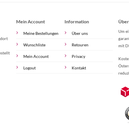
Mein Account
Information
Über
Um ei
Meine Bestellungen
Über uns
 dort
garan
Wunschliste
Retouren
mit D
stellt
Mein Account
Privacy
Koste
Öster
Logout
Kontakt
reduz
zur Online-Widerrufserklärung.
Weite