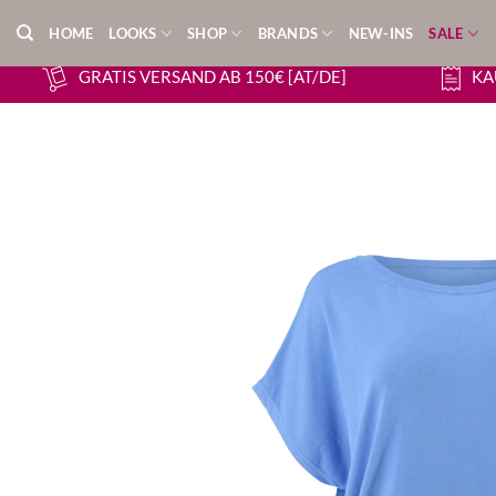
Zum
HOME
LOOKS
SHOP
BRANDS
NEW-INS
SALE
Inhalt
springen
GRATIS VERSAND AB 150€ [AT/DE]
KA