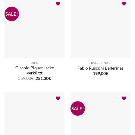
30%
BALLERINAS
Circolo Piquet Jacke
Fabio Rusconi Ballerinas
verkürzt
199,00
€
Ursprünglicher
Aktueller
359,00
€
251,30
€
Preis
Preis
war:
ist:
359,00€
251,30€.