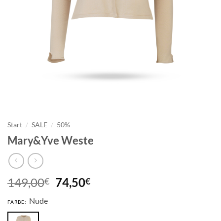
Start
/
SALE
/
50%
Mary&Yve Weste
Ursprünglicher
Aktueller
149,00
74,50
€
€
Preis
Preis
Nude
war:
ist:
FARBE:
149,00€
74,50€.