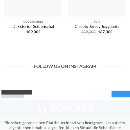
ACCESSOIRES
30%
D. Exterior Seidenschal
Circolo Jersey Joggpants
Ursprünglicher
Aktueller
189,00
€
239,00
€
167,30
€
Preis
Preis
war:
ist:
239,00€
167,30€.
FOLLOW US ON INSTAGRAM
Sie sehen gerade einen Platzhalterinhalt von
Instagram
. Um auf den
eigentlichen Inhalt zuzugreifen, klicken Sie auf die Schaltfläche