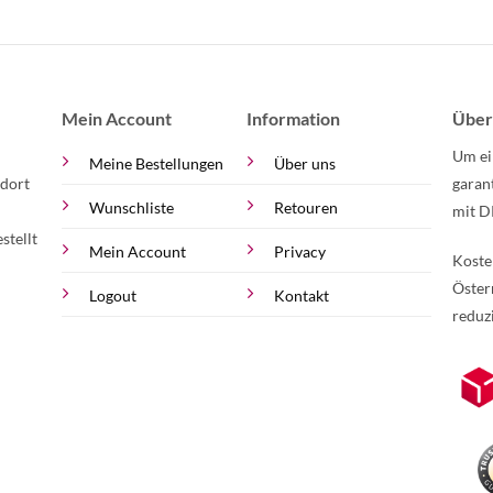
Mein Account
Information
Über
Um ei
Meine Bestellungen
Über uns
 dort
garan
Wunschliste
Retouren
mit D
stellt
Mein Account
Privacy
Koste
Öster
Logout
Kontakt
reduz
zur Online-Widerrufserklärung.
Weite