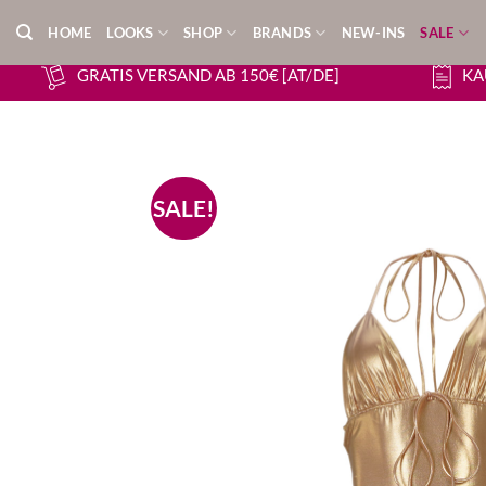
Zum
HOME
LOOKS
SHOP
BRANDS
NEW-INS
SALE
Inhalt
springen
GRATIS VERSAND AB 150€ [AT/DE]
KA
SALE!