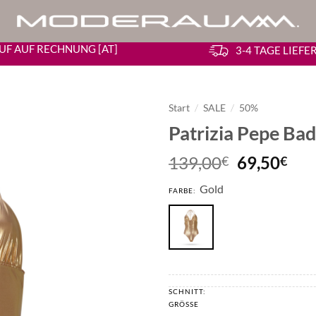
UF AUF RECHNUNG [AT]
3-4 TAGE LIEF
Start
/
SALE
/
50%
Patrizia Pepe Ba
Ursprüngl
Akt
139,00
69,50
€
€
Preis
Pre
Gold
war:
ist:
FARBE:
139,00€
69,
SCHNITT:
GRÖSSE