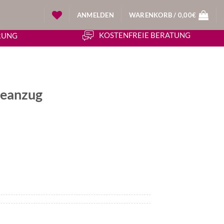
ANMELDEN
WARENKORB /
0,00
€
KOSTENFREIE BERATUNG
ERUNG
deanzug
icher
ueller
is
50€.