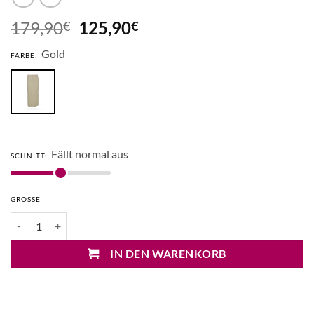
Ursprünglicher
Aktueller
179,90
125,90
€
€
Preis
Preis
Gold
war:
ist:
FARBE:
179,90€
125,90€.
Fällt normal aus
SCHNITT:
GRÖSSE
Drykorn Domenika Maxirock Menge
IN DEN WARENKORB