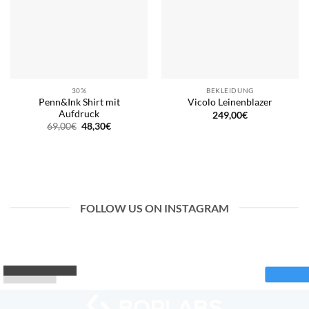
30%
BEKLEIDUNG
Penn&Ink Shirt mit
Vicolo Leinenblazer
Aufdruck
249,00
€
Ursprünglicher
Aktueller
69,00
€
48,30
€
Preis
Preis
war:
ist:
69,00€
48,30€.
FOLLOW US ON INSTAGRAM