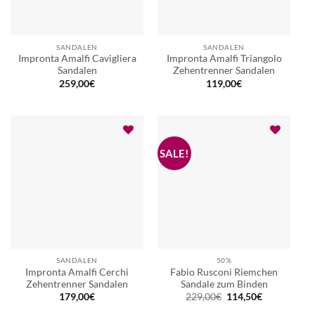
SANDALEN
SANDALEN
Impronta Amalfi Cavigliera
Impronta Amalfi Triangolo
Sandalen
Zehentrenner Sandalen
259,00
€
119,00
€
SANDALEN
50%
Impronta Amalfi Cerchi
Fabio Rusconi Riemchen
Zehentrenner Sandalen
Sandale zum Binden
Ursprünglicher
Aktueller
179,00
€
229,00
€
114,50
€
Preis
Preis
war:
ist: