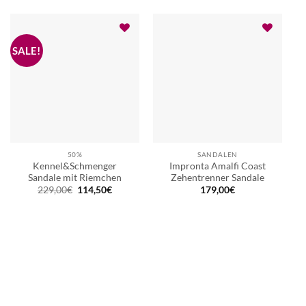
229,00€
114,50€.
50%
SANDALEN
Kennel&Schmenger
Impronta Amalfi Coast
Sandale mit Riemchen
Zehentrenner Sandale
Ursprünglicher
Aktueller
229,00
€
114,50
€
179,00
€
Preis
Preis
war:
ist:
229,00€
114,50€.