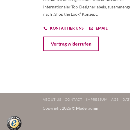
internationaler Top-Designerlabels, zusammenge
nach „Shop the Look“ Konzept.
KONTAKTIER UNS
EMAIL
Öffnet ein Dialogfenster mit dem Formular 
Vertrag widerrufen
ABOUT US
CONTACT
IMPRESSUM
AGB
DAT
Copyright 2026 ©
Moderaumm
Weitere Informationen über den gesperrten Inhalt.