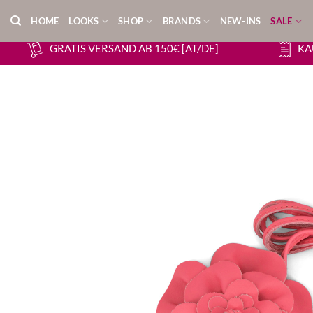
Zum
HOME
LOOKS
SHOP
BRANDS
NEW-INS
SALE
Inhalt
springen
GRATIS VERSAND AB 150€ [AT/DE]
KA