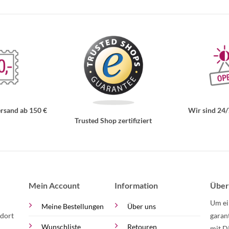
rsand ab 150 €
Wir sind 24/
Trusted Shop zertifiziert
Mein Account
Information
Über
Um ei
Meine Bestellungen
Über uns
 dort
garan
Wunschliste
Retouren
mit D