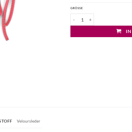
GRÖSSE
Mary&Yve Bindegürtel mit Blume
IN
STOFF
Veloursleder