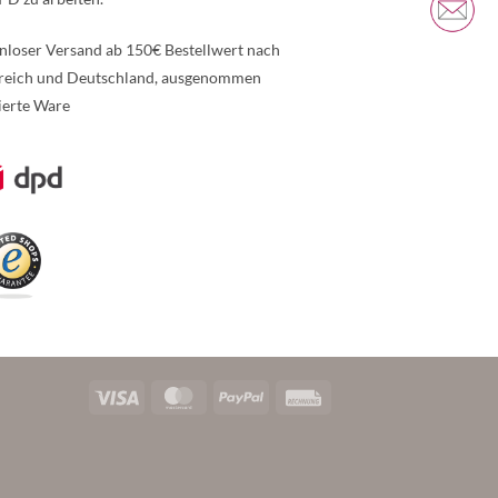
nloser Versand ab 150€ Bestellwert nach
reich und Deutschland, ausgenommen
ierte Ware
re Informationen über den gesperrten Inhalt.
Visa
MasterCard
PayPal
Rechung