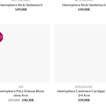
ACCESSOIRES
ACCESSOIRES
Hemisphere Nicki Seidentuch
Hemisphere Nicki Seidentuch
149,00
€
149,00
€
30%
BEKLEIDUNG
emisphere Pera Viskose Bluse
Hemisphere Cashmere Cardigan 
ohne Arm
3/4 Arm
Ursprünglicher
Aktueller
329,00
€
230,30
€
339,00
€
Preis
Preis