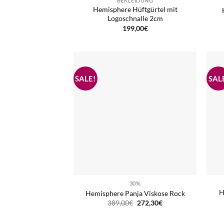
BEKLEIDUNG
Hemisphere Hüftgürtel mit
Logoschnalle 2cm
199,00
€
30%
H
Hemisphere Panja Viskose Rock
Ursprünglicher
Aktueller
389,00
€
272,30
€
Preis
Preis
war:
ist:
389,00€
272,30€.