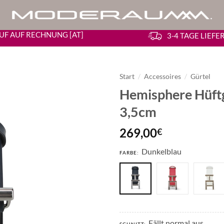
UF AUF RECHNUNG [AT]
3-4 TAGE LIEF
Start
/
Accessoires
/
Gürtel
Hemisphere Hüftg
3,5cm
269,00
€
Dunkelblau
FARBE:
Fällt normal aus