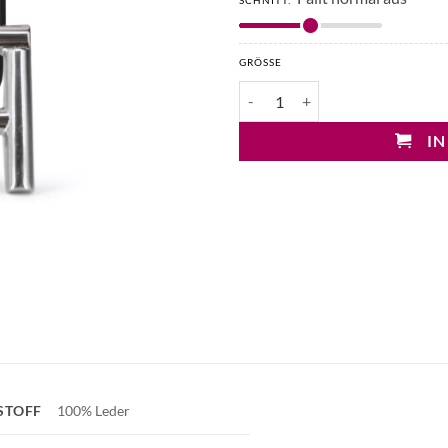
SCHNITT:
GRÖSSE
Hemisphere Hüftgürtel mit Logo
IN
STOFF
100% Leder