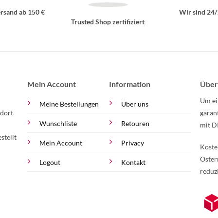
rsand ab 150 €
Wir sind 24/
Trusted Shop zertifiziert
Mein Account
Information
Über
Um ei
Meine Bestellungen
Über uns
 dort
garan
Wunschliste
Retouren
mit D
stellt
Mein Account
Privacy
Koste
Öster
Logout
Kontakt
reduz
zur Online-Widerrufserklärung.