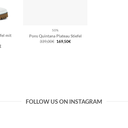
50%
fel mit
Pons Quintana Plateau Stiefel
Ursprünglicher
Aktueller
339,00
€
169,50
€
Preis
Preis
glicher
Aktueller
€
war:
ist:
Preis
339,00€
169,50€.
ist:
€
179,50€.
FOLLOW US ON INSTAGRAM