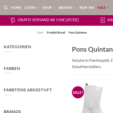
Zum
HOME
LOOKS
SHOP
BRANDS
NEW-INS
SALE
Inhalt
springen
GRATIS VERSAND AB 150€ [AT/DE]
KA
Start
/
Produkt Brand
/
Pons Quintana
KATEGORIEN
Pons Quintan
Schuhe in Flechtoptik: 
Schuhherstellers.
FARBEN
FARBTÖNE ABGESTUFT
BRANDS