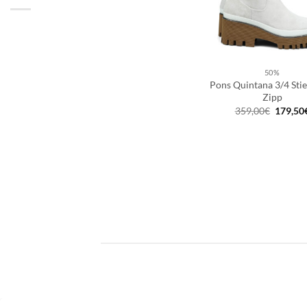
50%
Pons Quintana 3/4 Stie
Zipp
Ursprün
359,00
€
179,50
Preis
war:
359,00