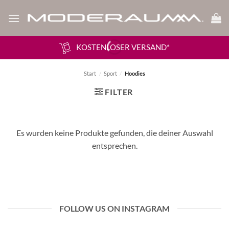
Zum
Inhalt
springen
KOSTENLOSER VERSAND*
Start
/
Sport
/
Hoodies
FILTER
Es wurden keine Produkte gefunden, die deiner Auswahl
entsprechen.
FOLLOW US ON INSTAGRAM