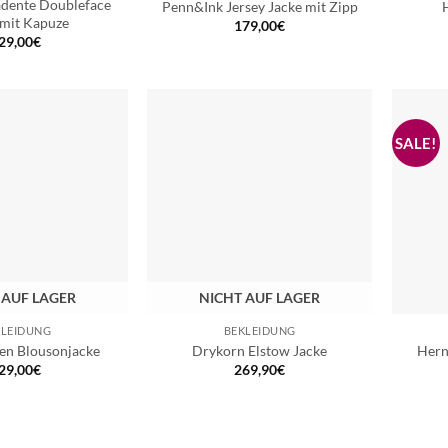
dente Doubleface
Penn&Ink Jersey Jacke mit Zipp
 mit Kapuze
179,00
€
29,00
€
 AUF LAGER
NICHT AUF LAGER
KLEIDUNG
BEKLEIDUNG
en Blousonjacke
Drykorn Elstow Jacke
Hern
29,00
€
269,90
€