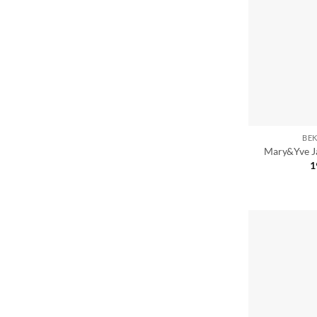
BE
Mary&Yve J
1