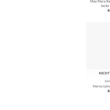
Max Mara Ra
Jacke
6
NICHT
BE
Herno Lein
6