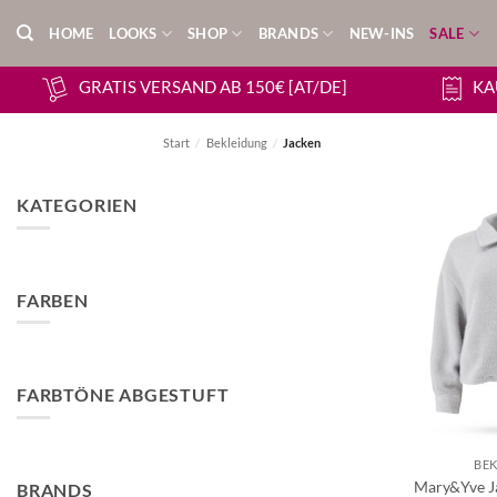
Zum
HOME
LOOKS
SHOP
BRANDS
NEW-INS
SALE
Inhalt
springen
GRATIS VERSAND AB 150€ [AT/DE]
KA
Start
/
Bekleidung
/
Jacken
KATEGORIEN
FARBEN
FARBTÖNE ABGESTUFT
BE
Mary&Yve J
BRANDS