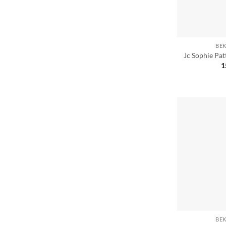
BE
Jc Sophie Pat
1
BE