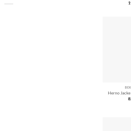
1
BE
Herno Jacke
8