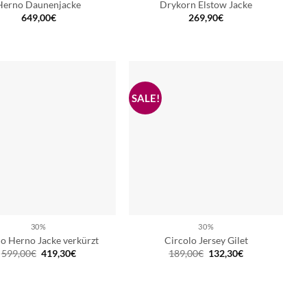
Herno Daunenjacke
Drykorn Elstow Jacke
649,00
€
269,90
€
30%
30%
o Herno Jacke verkürzt
Circolo Jersey Gilet
Ursprünglicher
Aktueller
Ursprünglicher
Aktueller
599,00
€
419,30
€
189,00
€
132,30
€
Preis
Preis
Preis
Preis
war:
ist:
war:
ist:
599,00€
419,30€.
189,00€
132,30€.