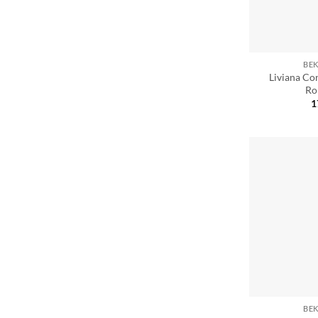
BE
Liviana Con
Ro
1
BE