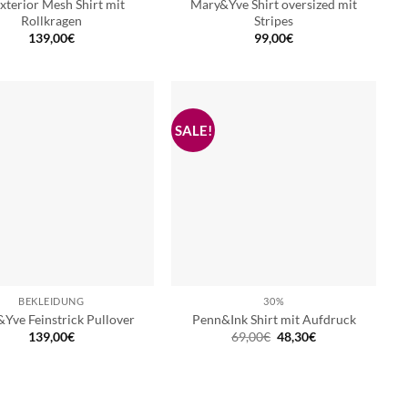
Exterior Mesh Shirt mit
Mary&Yve Shirt oversized mit
Rollkragen
Stripes
139,00
€
99,00
€
BEKLEIDUNG
30%
Yve Feinstrick Pullover
Penn&Ink Shirt mit Aufdruck
Ursprünglicher
Aktueller
139,00
€
69,00
€
48,30
€
Preis
Preis
war:
ist:
69,00€
48,30€.