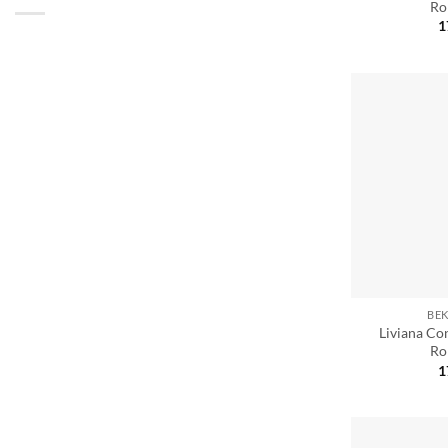
Ro
1
BE
Liviana Con
Ro
1