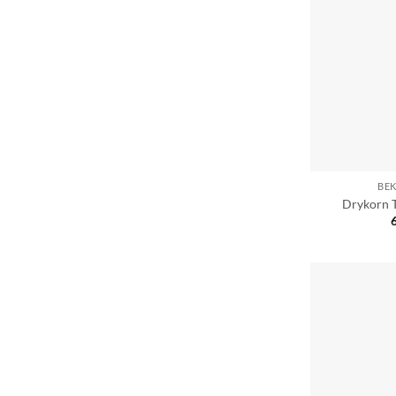
BE
Drykorn T