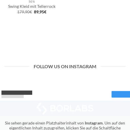
50%
Swing Kleid mit Tellerrock
Ursprünglicher
Aktueller
179,90
€
89,95
€
Preis
Preis
war:
ist:
179,90€
89,95€.
FOLLOW US ON INSTAGRAM
Sie sehen gerade einen Platzhalterinhalt von
Instagram
. Um auf den
eigentlichen Inhalt zuzugreifen, klicken Sie auf die Schaltfläche