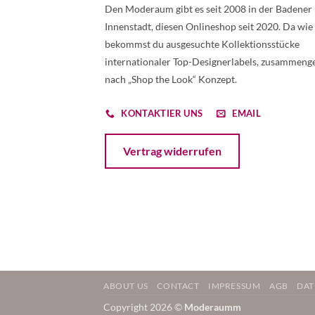
Den Moderaum gibt es seit 2008 in der Badener
Innenstadt, diesen Onlineshop seit 2020. Da wie
bekommst du ausgesuchte Kollektionsstücke
internationaler Top-Designerlabels, zusammenge
nach „Shop the Look“ Konzept.
KONTAKTIER UNS
EMAIL
Öffnet ein Dialogfenster mit dem Formular 
Vertrag widerrufen
ABOUT US
CONTACT
IMPRESSUM
AGB
DAT
Copyright 2026 ©
Moderaumm