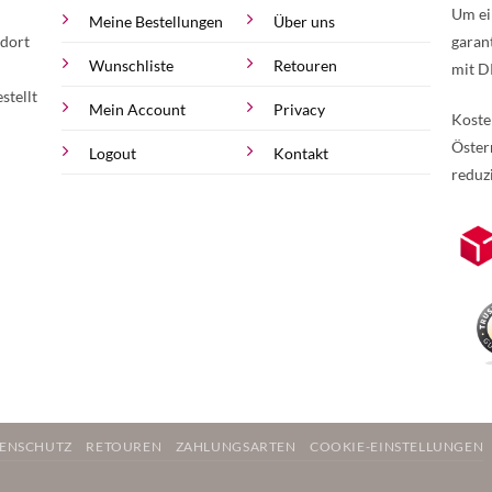
Um ei
Meine Bestellungen
Über uns
 dort
garan
Wunschliste
Retouren
mit D
stellt
Mein Account
Privacy
Koste
Öster
Logout
Kontakt
reduz
zur Online-Widerrufserklärung.
Weite
ENSCHUTZ
RETOUREN
ZAHLUNGSARTEN
COOKIE-EINSTELLUNGEN