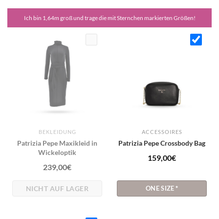
Ich bin 1,64m groß und trage die mit Sternchen markierten Größen!
BEKLEIDUNG
ACCESSOIRES
Patrizia Pepe Maxikleid in
Patrizia Pepe Crossbody Bag
Wickeloptik
159,00
€
239,00
€
NICHT AUF LAGER
ONE SIZE
*