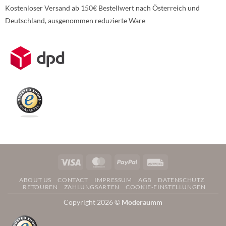
Kostenloser Versand ab 150€ Bestellwert nach Österreich und
Deutschland, ausgenommen reduzierte Ware
Weitere Informationen über den gesperrten Inhalt.
Visa
MasterCard
PayPal
Rechung
ABOUT US
CONTACT
IMPRESSUM
AGB
DATENSCHUTZ
RETOUREN
ZAHLUNGSARTEN
COOKIE-EINSTELLUNGEN
Copyright 2026 ©
Moderaumm
Weitere Informationen über den gesperrten Inhalt.