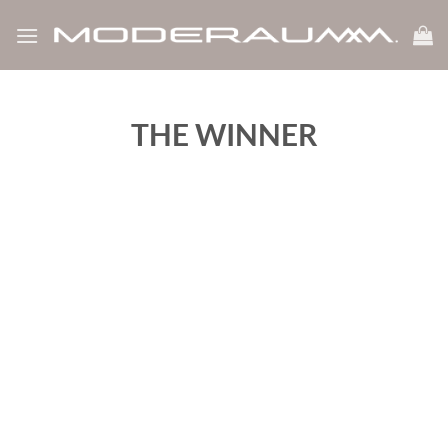
Zum
Inhalt
springen
THE WINNER
‹
›