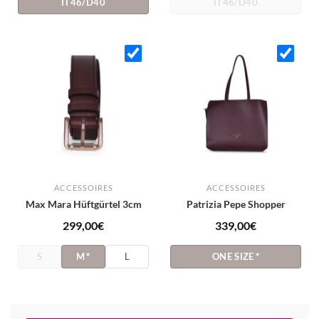
IT46/D40
IT46/D40
ACCESSOIRES
ACCESSOIRES
Max Mara Hüftgürtel 3cm
Patrizia Pepe Shopper
299,00
€
339,00
€
S
M
*
L
ONE SIZE
*