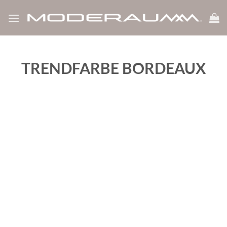
Zum
Inhalt
springen
TRENDFARBE BORDEAUX
‹
›