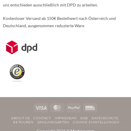
uns entschieden ausschließlich mit DPD zu arbeiten.
Kostenloser Versand ab 150€ Bestellwert nach Österreich und
Deutschland, ausgenommen reduzierte Ware
Weitere Informationen über den gesperrten Inhalt.
Visa
MasterCard
PayPal
Rechung
ABOUT US
CONTACT
IMPRESSUM
AGB
DATENSCHUTZ
RETOUREN
ZAHLUNGSARTEN
COOKIE-EINSTELLUNGEN
Copyright 2026 ©
Moderaumm