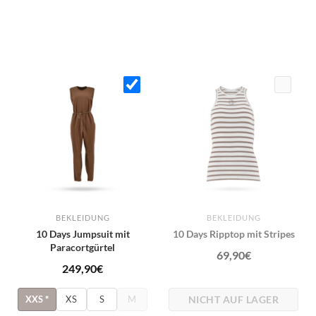
BEKLEIDUNG
BEKLEIDUNG
10 Days Jumpsuit mit
10 Days Ripptop mit Stripes
Paracortgürtel
69,90
€
249,90
€
NICHT AUF LAGER
XXS
*
XS
S
M