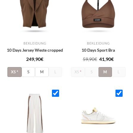
BEKLEIDUNG
BEKLEIDUNG
10 Days Jersey Weste cropped
10 Days Sport Bra
Ursprünglicher
Aktuelle
249,90
€
59,90
€
41,90
€
Preis
Preis
XS
*
S
M
L
XS
*
S
M
L
war:
ist:
59,90€
41,90€.