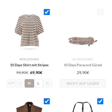
BEKLEIDUNG
ACCESSOIRES
10 Days Shirt mit Stripes
10 Days Paracord Gürtel
Ursprünglicher
Aktueller
99,90
€
69,90
€
29,90
€
Preis
Preis
NICHT AUF LAGER
XS
*
S
M
L
XL
war:
ist:
99,90€
69,90€.