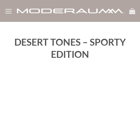
Zum
Inhalt
springen
DESERT TONES – SPORTY
EDITION
‹
›