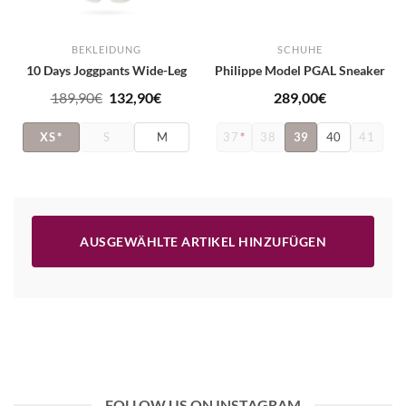
BEKLEIDUNG
SCHUHE
10 Days Joggpants Wide-Leg
Philippe Model PGAL Sneaker
Ursprünglicher
Aktueller
189,90
€
132,90
€
289,00
€
Preis
Preis
XS
*
S
M
37
*
38
39
40
41
war:
ist:
189,90€
132,90€.
AUSGEWÄHLTE ARTIKEL HINZUFÜGEN
FOLLOW US ON INSTAGRAM