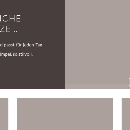
ICHE
E ..
d passt für jeden Tag
mpel, so stilvoll.