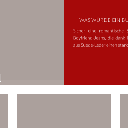
WAS WÜRDE EIN B
Sicher eine romantische 
Boyfriend-Jeans, die dank 
aus Suede-Leder einen starke