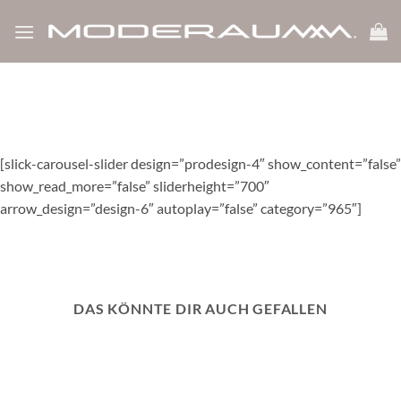
show_like_label=”0″ icon_dislike_show=”0″ white_label=”1″
Zum
bp_notify=”0″]
Inhalt
springen
[slick-carousel-slider design=”prodesign-4″ show_content=”false”
show_read_more=”false” sliderheight=”700″
arrow_design=”design-6″ autoplay=”false” category=”965″]
DAS KÖNNTE DIR AUCH GEFALLEN