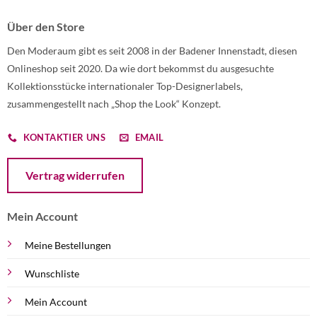
Über den Store
Den Moderaum gibt es seit 2008 in der Badener Innenstadt, diesen
Onlineshop seit 2020. Da wie dort bekommst du ausgesuchte
Kollektionsstücke internationaler Top-Designerlabels,
zusammengestellt nach „Shop the Look“ Konzept.
KONTAKTIER UNS
EMAIL
Öffnet ein Dialogfenster mit dem Formular zur Online-Widerruf
Vertrag widerrufen
Mein Account
Meine Bestellungen
Wunschliste
Mein Account