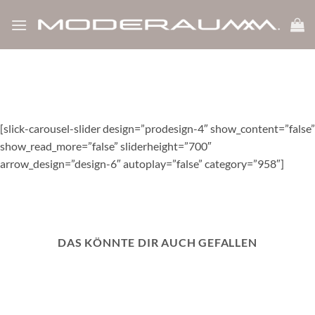
show_like_label=”0″ icon_dislike_show=”0″ white_label=”1″
Zum
bp_notify=”0″]
Inhalt
springen
[slick-carousel-slider design=”prodesign-4″ show_content=”false”
show_read_more=”false” sliderheight=”700″
arrow_design=”design-6″ autoplay=”false” category=”958″]
DAS KÖNNTE DIR AUCH GEFALLEN