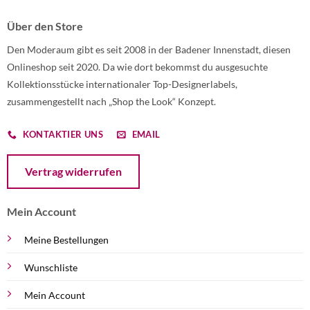
Über den Store
Den Moderaum gibt es seit 2008 in der Badener Innenstadt, diesen
Onlineshop seit 2020. Da wie dort bekommst du ausgesuchte
Kollektionsstücke internationaler Top-Designerlabels,
zusammengestellt nach „Shop the Look“ Konzept.
KONTAKTIER UNS
EMAIL
Öffnet ein Dialogfenster mit dem Formular zur Online-Widerruf
Vertrag widerrufen
Mein Account
Meine Bestellungen
Wunschliste
Mein Account