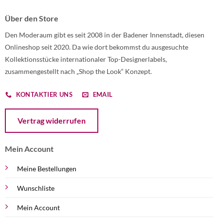
Über den Store
Den Moderaum gibt es seit 2008 in der Badener Innenstadt, diesen
Onlineshop seit 2020. Da wie dort bekommst du ausgesuchte
Kollektionsstücke internationaler Top-Designerlabels,
zusammengestellt nach „Shop the Look“ Konzept.
KONTAKTIER UNS
EMAIL
Öffnet ein Dialogfenster mit dem Formular zur Online-Widerruf
Vertrag widerrufen
Mein Account
Meine Bestellungen
Wunschliste
Mein Account