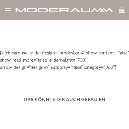
show_like_label=”0″ icon_dislike_show=”0″ white_label=”1″
Zum
bp_notify=”0″]
Inhalt
springen
[slick-carousel-slider design=”prodesign-4″ show_content=”false”
show_read_more=”false” sliderheight=”700″
arrow_design=”design-6″ autoplay=”false” category=”962″]
DAS KÖNNTE DIR AUCH GEFALLEN