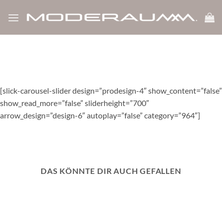
show_like_label=”0″ icon_dislike_show=”0″ white_label=”1″
Zum
bp_notify=”0″]
Inhalt
springen
[slick-carousel-slider design=”prodesign-4″ show_content=”false”
show_read_more=”false” sliderheight=”700″
arrow_design=”design-6″ autoplay=”false” category=”964″]
DAS KÖNNTE DIR AUCH GEFALLEN