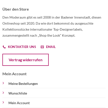
Über den Store
Den Moderaum gibt es seit 2008 in der Badener Innenstadt, diesen
Onlineshop seit 2020. Da wie dort bekommst du ausgesuchte
Kollektionsstücke internationaler Top-Designerlabels,
zusammengestellt nach „Shop the Look“ Konzept.
KONTAKTIER UNS
EMAIL
Öffnet ein Dialogfenster mit dem Formular zur Online-Widerruf
Vertrag widerrufen
Mein Account
Meine Bestellungen
Wunschliste
Mein Account