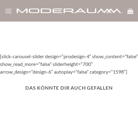
show_like_label=”0″ icon_dislike_show=”0″ white_label=”1″
Zum
bp_notify=”0″]
Inhalt
springen
[slick-carousel-slider design=”prodesign-4″ show_content=”false”
show_read_more=”false” sliderheight=”700″
arrow_design=”design-6″ autoplay=”false” category=”1598″]
DAS KÖNNTE DIR AUCH GEFALLEN