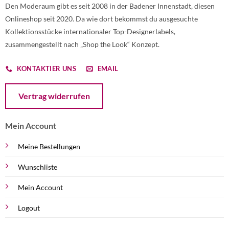
Den Moderaum gibt es seit 2008 in der Badener Innenstadt, diesen
Onlineshop seit 2020. Da wie dort bekommst du ausgesuchte
Kollektionsstücke internationaler Top-Designerlabels,
zusammengestellt nach „Shop the Look“ Konzept.
KONTAKTIER UNS
EMAIL
Öffnet ein Dialogfenster mit dem Formular zur Online-Widerruf
Vertrag widerrufen
Mein Account
Meine Bestellungen
Wunschliste
Mein Account
Logout