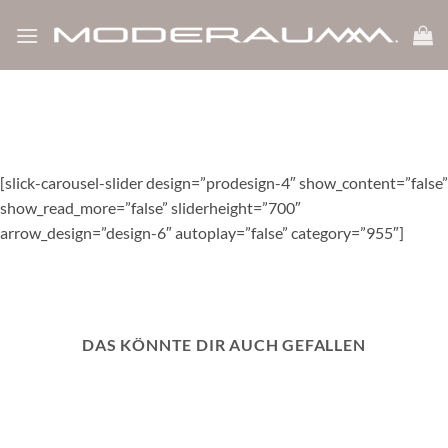
show_like_label=”0″ icon_dislike_show=”0″ white_label=”1″
Zum
bp_notify=”0″]
Inhalt
springen
[slick-carousel-slider design=”prodesign-4″ show_content=”false”
show_read_more=”false” sliderheight=”700″
arrow_design=”design-6″ autoplay=”false” category=”955″]
DAS KÖNNTE DIR AUCH GEFALLEN