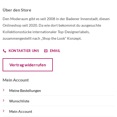
Über den Store
Den Moderaum gibt es seit 2008 in der Badener Innenstadt, diesen
Onlineshop seit 2020. Da wie dort bekommst du ausgesuchte
Kollektionsstücke internationaler Top-Designerlabels,
zusammengestellt nach „Shop the Look“ Konzept.
KONTAKTIER UNS
EMAIL
Öffnet ein Dialogfenster mit dem Formular zur Online-Widerruf
Vertrag widerrufen
Mein Account
Meine Bestellungen
Wunschliste
Mein Account