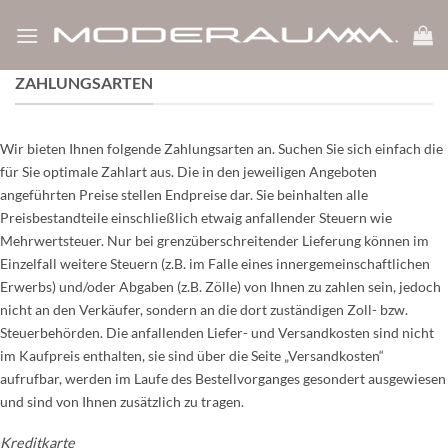
Zum
Inhalt
springen
ZAHLUNGSARTEN
Wir bieten Ihnen folgende Zahlungsarten an. Suchen Sie sich einfach die
für Sie optimale Zahlart aus. Die in den jeweiligen Angeboten
angeführten Preise stellen Endpreise dar. Sie beinhalten alle
Preisbestandteile einschließlich etwaig anfallender Steuern wie
Mehrwertsteuer. Nur bei grenzüberschreitender Lieferung können im
Einzelfall weitere Steuern (z.B. im Falle eines innergemeinschaftlichen
Erwerbs) und/oder Abgaben (z.B. Zölle) von Ihnen zu zahlen sein, jedoch
nicht an den Verkäufer, sondern an die dort zuständigen Zoll- bzw.
Steuerbehörden. Die anfallenden Liefer- und Versandkosten sind nicht
im Kaufpreis enthalten, sie sind über die Seite „Versandkosten“
aufrufbar, werden im Laufe des Bestellvorganges gesondert ausgewiesen
und sind von Ihnen zusätzlich zu tragen.
Kreditkarte