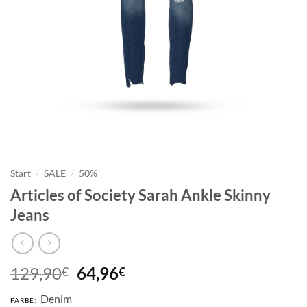
Start
/
SALE
/
50%
Articles of Society Sarah Ankle Skinny
Jeans
Ursprünglicher
Aktueller
129,90
64,96
€
€
Preis
Preis
Denim
war:
ist:
FARBE: