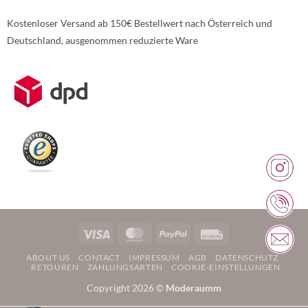
Kostenloser Versand ab 150€ Bestellwert nach Österreich und
Deutschland, ausgenommen reduzierte Ware
Weitere Informationen über den gesperrten Inhalt.
Visa
MasterCard
PayPal
Rechung
ABOUT US
CONTACT
IMPRESSUM
AGB
DATENSCHUTZ
RETOUREN
ZAHLUNGSARTEN
COOKIE-EINSTELLUNGEN
Copyright 2026 ©
Moderaumm