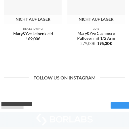
NICHT AUF LAGER
NICHT AUF LAGER
BEKLEIDUNG
30%
Mary&Yve Cashmere
Mary&Yve Leinenkleid
Pullover mit 1/2 Arm
169,00
€
Ursprünglicher
Aktueller
279,00
€
195,30
€
Preis
Preis
war:
ist:
279,00€
195,30€.
FOLLOW US ON INSTAGRAM