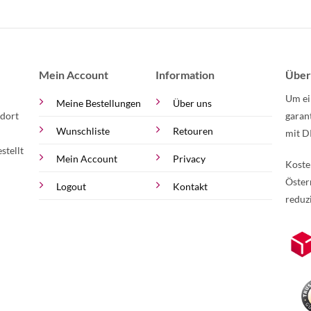
Mein Account
Information
Über
Um ei
Meine Bestellungen
Über uns
 dort
garan
Wunschliste
Retouren
mit D
stellt
Mein Account
Privacy
Koste
Öster
Logout
Kontakt
reduz
zur Online-Widerrufserklärung.
Weite