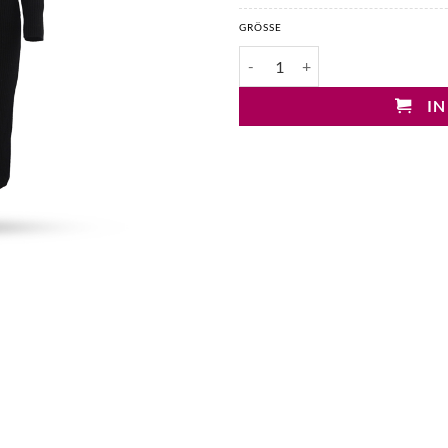
GRÖSSE
Drykorn Amarilia Strickkleid Me
IN