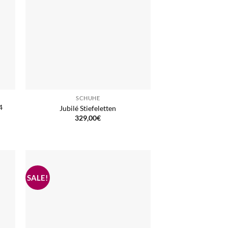
SCHUHE
4
Jubilé Stiefeletten
329,00
€