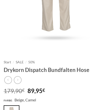
Start
/
SALE
/
50%
Drykorn Dispatch Bundfalten Hose
Ursprünglicher
Aktueller
179,90
89,95
€
€
Preis
Preis
Beige, Camel
war:
ist:
FARBE:
179,90€
89,95€.