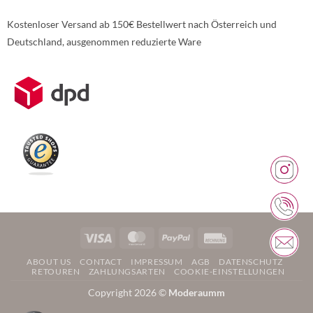
Kostenloser Versand ab 150€ Bestellwert nach Österreich und
Deutschland, ausgenommen reduzierte Ware
Weitere Informationen über den gesperrten Inhalt.
Visa
MasterCard
PayPal
Rechung
ABOUT US
CONTACT
IMPRESSUM
AGB
DATENSCHUTZ
RETOUREN
ZAHLUNGSARTEN
COOKIE-EINSTELLUNGEN
Copyright 2026 ©
Moderaumm