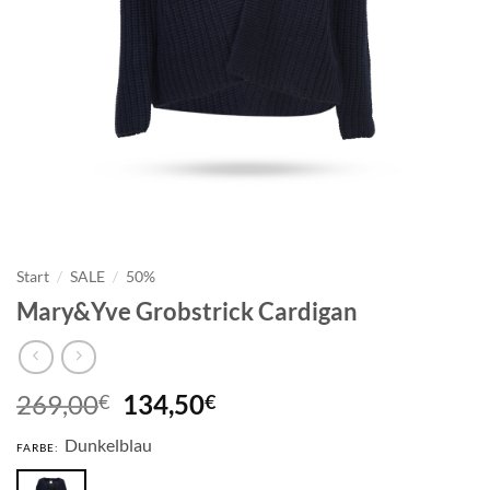
Start
/
SALE
/
50%
Mary&Yve Grobstrick Cardigan
Ursprünglicher
Aktueller
269,00
134,50
€
€
Preis
Preis
Dunkelblau
war:
ist:
FARBE:
269,00€
134,50€.