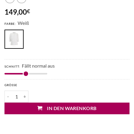
149,00
€
Weiß
FARBE:
Fällt normal aus
SCHNITT:
GRÖSSE
Mary&Yve Leinenbluse oversized Menge
IN DEN WARENKORB