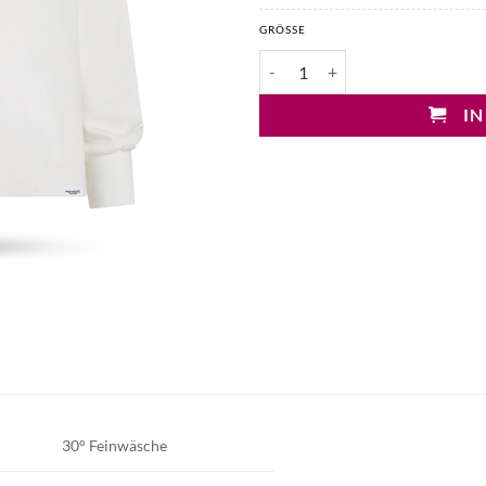
GRÖSSE
Penn&Ink Sweater Menge
IN
30° Feinwäsche