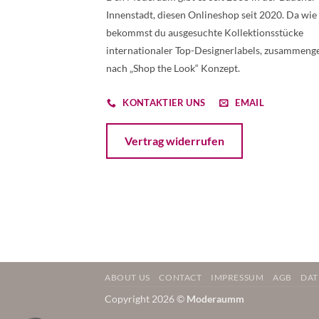
Innenstadt, diesen Onlineshop seit 2020. Da wie
bekommst du ausgesuchte Kollektionsstücke
internationaler Top-Designerlabels, zusammenge
nach „Shop the Look“ Konzept.
KONTAKTIER UNS
EMAIL
Öffnet ein Dialogfenster mit dem Formular 
Vertrag widerrufen
ABOUT US
CONTACT
IMPRESSUM
AGB
DAT
Copyright 2026 ©
Moderaumm