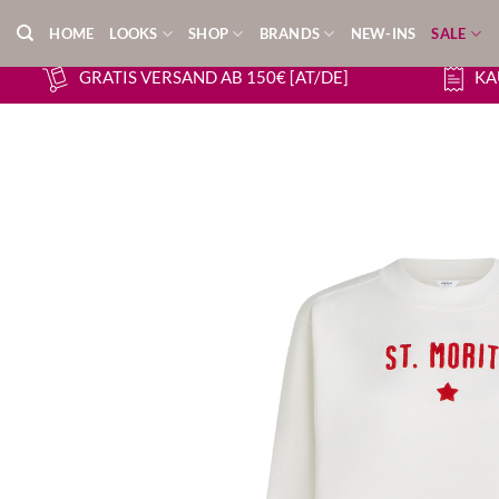
Zum
HOME
LOOKS
SHOP
BRANDS
NEW-INS
SALE
Inhalt
springen
GRATIS VERSAND AB 150€ [AT/DE]
KA