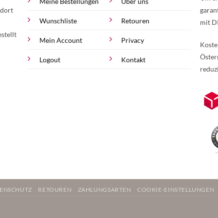
Meine Bestellungen
Über uns
 dort
garan
Wunschliste
Retouren
mit D
stellt
Mein Account
Privacy
Koste
Öster
Logout
Kontakt
reduz
zur Online-Widerrufserklärung.
Weite
ENSCHUTZ
RETOUREN
ZAHLUNGSARTEN
COOKIE-EINSTELLUNGEN