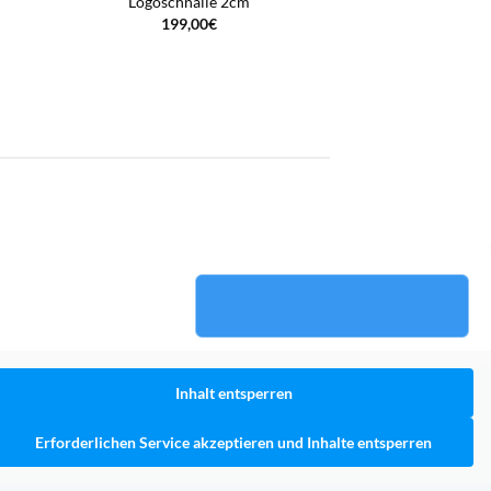
Logoschnalle 2cm
199,00
€
Inhalt entsperren
Erforderlichen Service akzeptieren und Inhalte entsperren