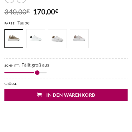
Ursprünglicher
Aktueller
340,00
170,00
€
€
Preis
Preis
Taupe
war:
ist:
FARBE:
340,00€
170,00€.
Fällt groß aus
SCHNITT:
GRÖSSE
IN DEN WARENKORB