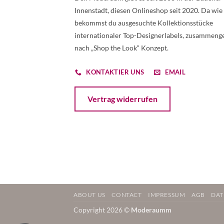
Innenstadt, diesen Onlineshop seit 2020. Da wie
bekommst du ausgesuchte Kollektionsstücke
internationaler Top-Designerlabels, zusammenge
nach „Shop the Look“ Konzept.
KONTAKTIER UNS
EMAIL
Öffnet ein Dialogfenster mit dem Formular 
Vertrag widerrufen
ABOUT US
CONTACT
IMPRESSUM
AGB
DAT
Copyright 2026 ©
Moderaumm