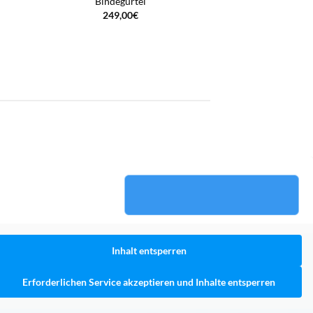
Bindegürtel
249,00
€
Inhalt entsperren
Erforderlichen Service akzeptieren und Inhalte entsperren