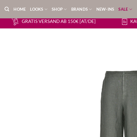
Zum
HOME
LOOKS
SHOP
BRANDS
NEW-INS
SALE
Inhalt
springen
GRATIS VERSAND AB 150€ [AT/DE]
KA