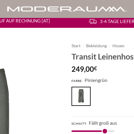
UF AUF RECHNUNG [AT]
3-4 TAGE LIEF
Start
/
Bekleidung
/
Hosen
Transit Leinenho
249,00
€
Piniengrün
FARBE:
Fällt groß aus
SCHNITT: