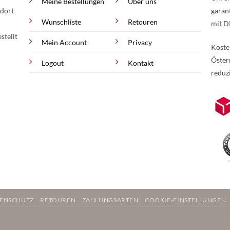
Meine Bestellungen
Über uns
 dort
garan
Wunschliste
Retouren
mit D
stellt
Mein Account
Privacy
Koste
Öster
Logout
Kontakt
reduz
zur Online-Widerrufserklärung.
Weite
ENSCHUTZ
RETOUREN
ZAHLUNGSARTEN
COOKIE-EINSTELLUNGEN