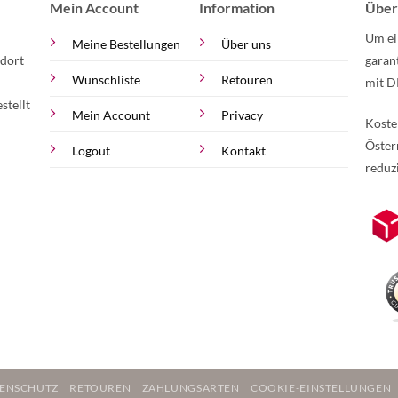
Mein Account
Information
Über
Um ei
Meine Bestellungen
Über uns
 dort
garan
Wunschliste
Retouren
mit D
stellt
Mein Account
Privacy
Koste
Öster
Logout
Kontakt
reduz
zur Online-Widerrufserklärung.
Weite
ENSCHUTZ
RETOUREN
ZAHLUNGSARTEN
COOKIE-EINSTELLUNGEN