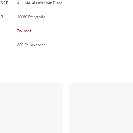
SSE
A-Linie, elastischer Bund
ER
100% Polyamid
Twinset
30° Feinwäsche