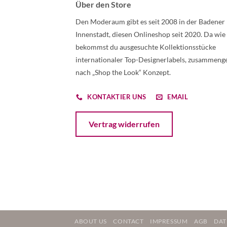
Über den Store
Den Moderaum gibt es seit 2008 in der Badener
Innenstadt, diesen Onlineshop seit 2020. Da wie
bekommst du ausgesuchte Kollektionsstücke
internationaler Top-Designerlabels, zusammenge
nach „Shop the Look“ Konzept.
KONTAKTIER UNS
EMAIL
Öffnet ein Dialogfenster mit dem Formular 
Vertrag widerrufen
ABOUT US
CONTACT
IMPRESSUM
AGB
DAT