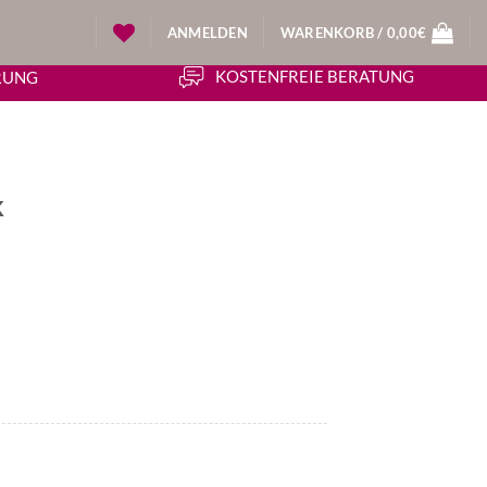
ANMELDEN
WARENKORB /
0,00
€
KOSTENFREIE BERATUNG
ERUNG
k
icher
tueller
eis
:
3,30€.