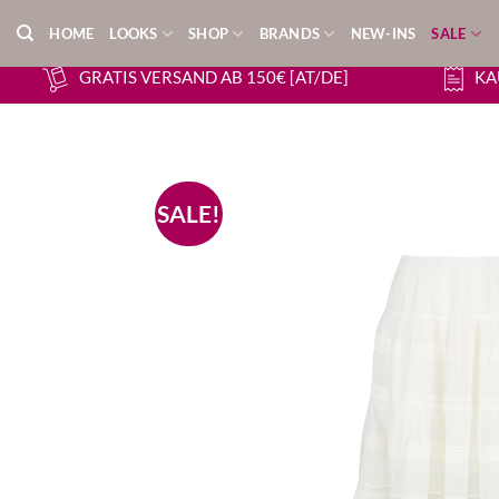
Zum
HOME
LOOKS
SHOP
BRANDS
NEW-INS
SALE
Inhalt
springen
GRATIS VERSAND AB 150€ [AT/DE]
KA
SALE!