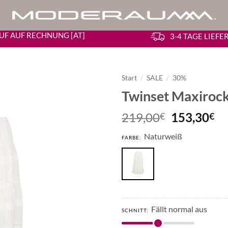
UF AUF RECHNUNG [AT]
3-4 TAGE LIEF
Start
/
SALE
/
30%
Twinset Maxiroc
Ursprüngl
Ak
219,00
153,30
€
€
Preis
Pr
Naturweiß
war:
ist
FARBE:
219,00€
15
Fällt normal aus
SCHNITT: