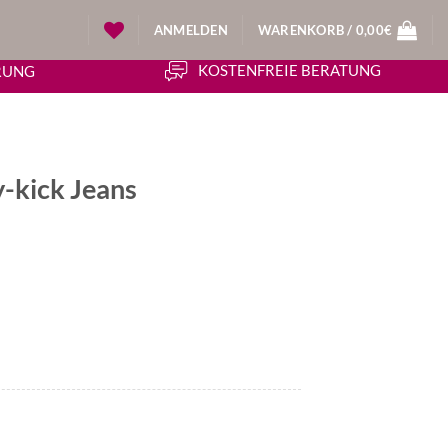
ANMELDEN
WARENKORB /
0,00
€
KOSTENFREIE BERATUNG
ERUNG
y-kick Jeans
icher
ueller
is
50€.