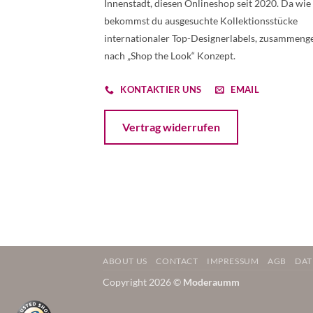
Innenstadt, diesen Onlineshop seit 2020. Da wie
bekommst du ausgesuchte Kollektionsstücke
internationaler Top-Designerlabels, zusammenge
nach „Shop the Look“ Konzept.
KONTAKTIER UNS
EMAIL
Öffnet ein Dialogfenster mit dem Formular 
Vertrag widerrufen
ABOUT US
CONTACT
IMPRESSUM
AGB
DAT
Copyright 2026 ©
Moderaumm
Weitere Informationen über den gesperrten Inhalt.