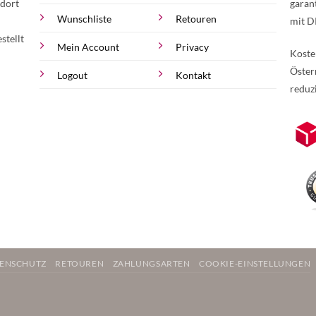
 dort
garan
Wunschliste
Retouren
mit D
stellt
Mein Account
Privacy
Koste
Öster
Logout
Kontakt
reduz
zur Online-Widerrufserklärung.
Weite
ENSCHUTZ
RETOUREN
ZAHLUNGSARTEN
COOKIE-EINSTELLUNGEN