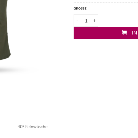
GRÖSSE
Vicolo Gisele easy-kick Jeans Me
IN
40° Feinwäsche