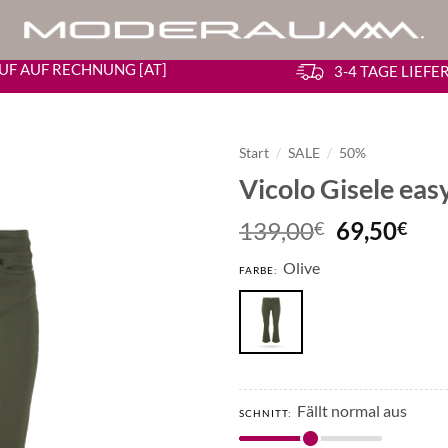
UF AUF RECHNUNG [AT]
3-4 TAGE LIEF
Start
/
SALE
/
50%
Vicolo Gisele eas
Ursprüngl
Akt
139,00
69,50
€
€
Preis
Pre
Olive
war:
ist:
FARBE:
139,00€
69,
Fällt normal aus
SCHNITT: