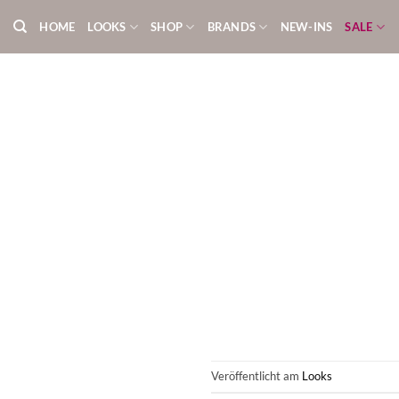
Zum
HOME
LOOKS
SHOP
BRANDS
NEW-INS
SALE
Inhalt
springen
Veröffentlicht am
Looks