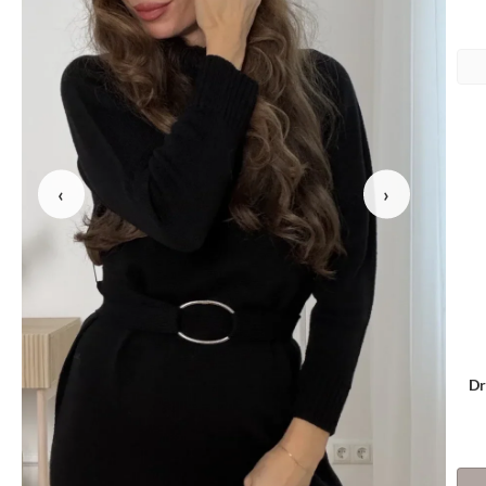
‹
›
Dr