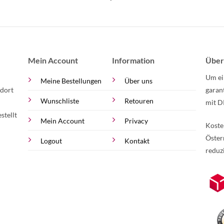
Mein Account
Information
Über
Um ei
Meine Bestellungen
Über uns
 dort
garan
Wunschliste
Retouren
mit D
stellt
Mein Account
Privacy
Koste
Öster
Logout
Kontakt
reduz
zur Online-Widerrufserklärung.
Weite