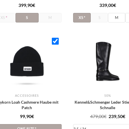
399,90
€
339,00
€
XS
*
S
M
XS
*
S
M
ACCESSOIRES
50%
ykorn Loah Cashmere Haube mit
Kennel&Schmenger Leder Stie
Patch
Schnalle
Ursprüngl
A
99,90
€
479,00
€
239,50
€
Preis
P
ONE SIZE
*