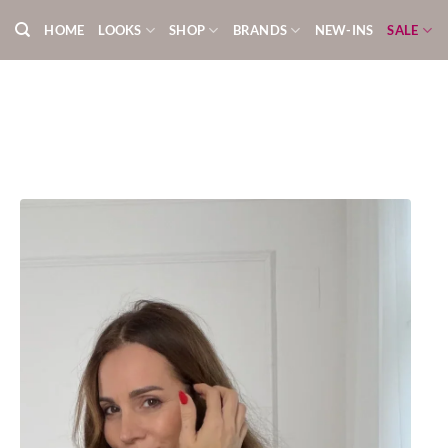
Zum
HOME
LOOKS
SHOP
BRANDS
NEW-INS
SALE
Inhalt
springen