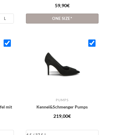
59,90
€
L
ONE SIZE
*
PUMPS
fel mit
Kennel&Schmenger Pumps
219,00
€
icher
ktueller
reis