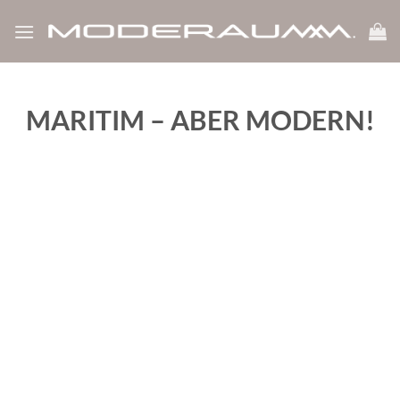
Zum
Inhalt
springen
MARITIM – ABER MODERN!
‹
›