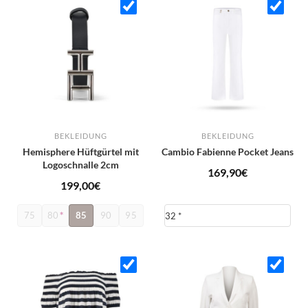
BEKLEIDUNG
BEKLEIDUNG
Hemisphere Hüftgürtel mit
Cambio Fabienne Pocket Jeans
Logoschnalle 2cm
169,90
€
199,00
€
75
80
*
85
90
95