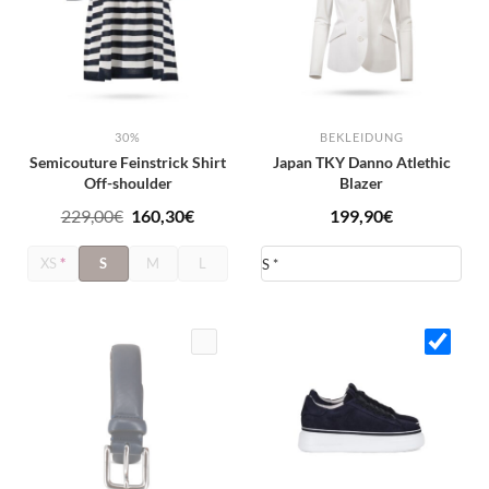
30%
BEKLEIDUNG
Semicouture Feinstrick Shirt
Japan TKY Danno Atlethic
Off-shoulder
Blazer
Ursprünglicher
Aktueller
229,00
€
160,30
€
199,90
€
Preis
Preis
XS
*
S
M
L
war:
ist:
229,00€
160,30€.