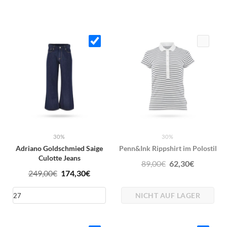
30%
30%
Adriano Goldschmied Saige
Penn&Ink Rippshirt im Polostil
Culotte Jeans
Ursprünglicher
Aktuelle
89,00
€
62,30
€
Ursprünglicher
Aktueller
249,00
€
174,30
€
Preis
Preis
Preis
Preis
war:
ist:
NICHT AUF LAGER
war:
ist:
89,00€
62,30€.
249,00€
174,30€.