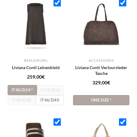
BEKLEIDUNG
ACCESSOIRES
Liviana Conti Leinenkleid
Liviana Conti Verloursleder
Tasche
259,00
€
329,00
€
IT40/D34
*
IT42/D36
IT44/D38
IT46/D40
ONE SIZE
*