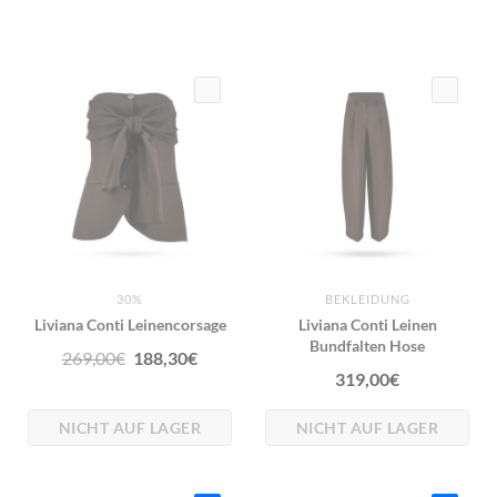
30%
BEKLEIDUNG
Liviana Conti Leinencorsage
Liviana Conti Leinen
Bundfalten Hose
Ursprünglicher
Aktueller
269,00
€
188,30
€
319,00
€
Preis
Preis
war:
ist:
NICHT AUF LAGER
NICHT AUF LAGER
269,00€
188,30€.