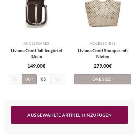
ACCESSOIRES
ACCESSOIRES
Liviana Conti Tailliengürtel
Liviana Conti Shopper mit
3,5cm
Nieten
149,00
€
279,00
€
75
80
*
85
90
ONE SIZE
*
AUSGEWÄHLTE ARTIKEL HINZUFÜGEN