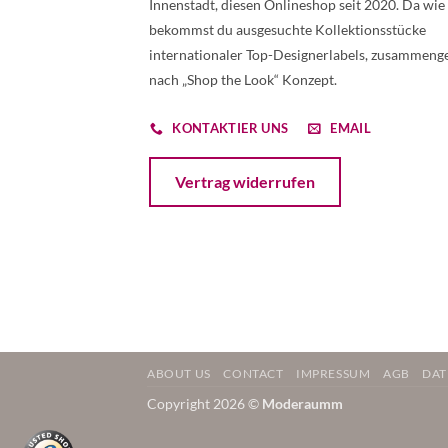
Innenstadt, diesen Onlineshop seit 2020. Da wie
bekommst du ausgesuchte Kollektionsstücke
internationaler Top-Designerlabels, zusammenge
nach „Shop the Look“ Konzept.
KONTAKTIER UNS
EMAIL
Öffnet ein Dialogfenster mit dem Formular 
Vertrag widerrufen
ABOUT US
CONTACT
IMPRESSUM
AGB
DAT
Copyright 2026 ©
Moderaumm
Weitere Informationen über den gesperrten Inhalt.