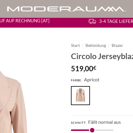
UF AUF RECHNUNG [AT]
3-4 TAGE LIEF
Start
/
Bekleidung
/
Blazer
Circolo Jerseybla
519,00
€
Apricot
FARBE:
Fällt normal aus
SCHNITT: