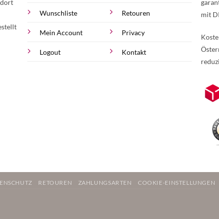
 dort
garan
Wunschliste
Retouren
mit D
stellt
Mein Account
Privacy
Koste
Öster
Logout
Kontakt
reduz
zur Online-Widerrufserklärung.
Weite
ENSCHUTZ
RETOUREN
ZAHLUNGSARTEN
COOKIE-EINSTELLUNGEN