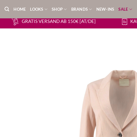
Zum
HOME
LOOKS
SHOP
BRANDS
NEW-INS
SALE
Inhalt
springen
GRATIS VERSAND AB 150€ [AT/DE]
KA