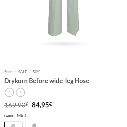
Start
/
SALE
/
50%
Drykorn Before wide-leg Hose
Ursprünglicher
Aktueller
169,90
84,95
€
€
Preis
Preis
Mint
war:
ist:
FARBE:
169,90€
84,95€.