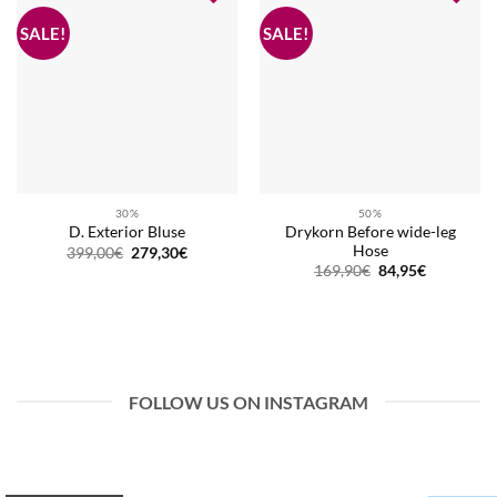
30%
50%
Drykorn Before wide-leg
D. Exterior Bluse
Hose
Ursprünglicher
Aktueller
399,00
€
279,30
€
Preis
Preis
Ursprünglicher
Aktueller
169,90
€
84,95
€
war:
ist:
Preis
Preis
399,00€
279,30€.
war:
ist:
169,90€
84,95€.
FOLLOW US ON INSTAGRAM