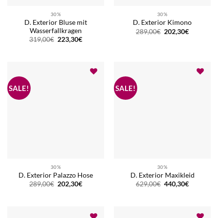
30%
30%
D. Exterior Bluse mit
D. Exterior Kimono
Wasserfallkragen
Ursprünglicher
Aktueller
289,00
€
202,30
€
Preis
Preis
Ursprünglicher
Aktueller
319,00
€
223,30
€
war:
ist:
Preis
Preis
289,00€
202,30€.
war:
ist:
319,00€
223,30€.
30%
30%
D. Exterior Palazzo Hose
D. Exterior Maxikleid
Ursprünglicher
Aktueller
Ursprünglicher
Aktueller
289,00
€
202,30
€
629,00
€
440,30
€
Preis
Preis
Preis
Preis
war:
ist:
war:
ist:
289,00€
202,30€.
629,00€
440,30€.